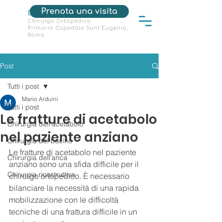
Prenota una visita
Dott. Mario Arduini
Chirurgo Ortopedico
Primario Ospedale Sant'Eugenio,
Roma
Post
Tutti i post
Mario Arduini
Tutti i post
Le fratture di acetabolo
Chirurgia dell'acetabolo
nel paziente anziano
Chirurgia del bacino
Le fratture di acetabolo nel paziente 
Chirurgia dell'anca
anziano sono una sfida difficile per il 
Chirurgia ricostruttiva
chirurgo ortopedico. È necessario 
bilanciare la necessità di una rapida 
mobilizzazione con le difficoltà 
tecniche di una frattura difficile in un 